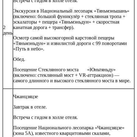
Встреча с гидом в холле отеля.
Экскурсия в Национальный лесопарк «Тяньмэньшань»
(включено: большой фуникулёр + стеклянная тропа +
эскалаторы + пещера «Тяньмэньдун» + скоростная
2
канатная дорога + трансфер).
день
Осмотр самой высокогорной карстовой пещеры
«Тяньмэньдун» и извилистой дороги с 99 поворотами
«Путь в небо».
Обед.
Посещение Стеклянного моста «Юньтяньду»
(включено: стеклянный мост + VR-аттракцион) —
самого длинного и высокого стеклянного моста в мире.
Чжанцзяцзе
Завтрак в отеле.
Встреча с гидом в холле отеля.
Посещение Национального лесопарка «Чжанцзяцзе»
(зона 5A), известного кварцитовыми скалами,