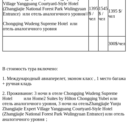
Village Yangguang Courtyard-Style Hotel
1395
1545
(Zhangjiajie National Forest Park Wulingyuan
1395 $/
$ /
$ /
Entrance) или отель аналогичного уровня///
чел
чел
чел
Chongqing Wudeng Supreme Hotel или
отель аналогичного уровня
300$/чел
В стоимость тура включено:
1. Международный авиаперелет, эконом класс , 1 место багажа
+ ручная кладь
2. Проживание: 3 ночи в отеле Chongqing Wudeng Supreme
Hotel или Home2 Suites by Hilton Chongqing Yubei или
отель аналогичного уровня, 3 ночи на отельZhangjiajie Yunju
Zhangjiajie Expert Village Yangguang Courtyard-Style Hotel
(Zhangjiajie National Forest Park Wulingyuan Entrance) или отель
аналогичного уровня；