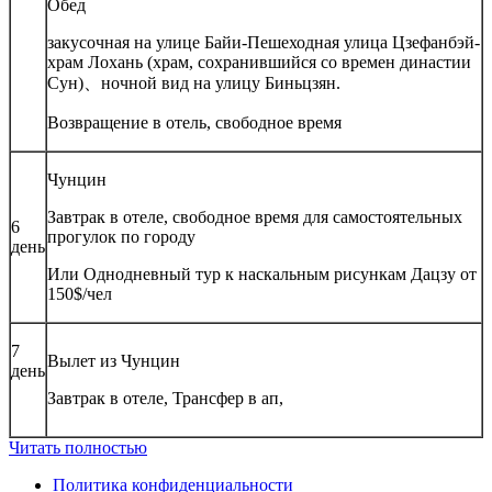
Обед
закусочная на улице Байи-Пешеходная улица Цзефанбэй-
храм Лохань (храм, сохранившийся со времен династии
Сун)、ночной вид на улицу Биньцзян.
Возвращение в отель, свободное время
Чунцин
Завтрак в отеле, свободное время для самостоятельных
6
прогулок по городу
день
Или Однодневный тур к наскальным рисункам Дацзу от
150$/чел
7
Вылет из Чунцин
день
Завтрак в отеле, Трансфер в ап,
Читать полностью
Политика конфиденциальности