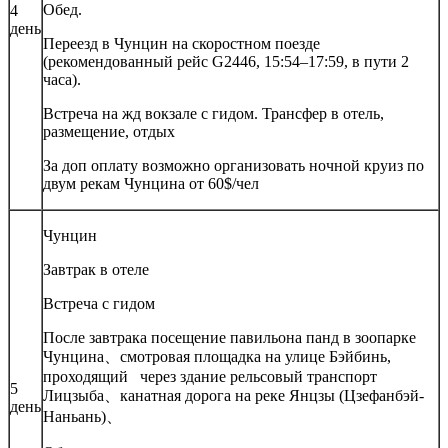
Обед.
4
день
Переезд в Чунцин на скоростном поезде
(рекомендованный рейс G2446, 15:54–17:59, в пути 2
часа).
Встреча на жд вокзале с гидом. Трансфер в отель,
размещение, отдых
За доп оплату возможно организовать ночной круиз по
двум рекам Чунцина от 60$/чел
Чунцин
Завтрак в отеле
Встреча с гидом
После завтрака посещение павильона панд в зоопарке
Чунцина、смотровая площадка на улице Бэйбинь,
проходящий через здание рельсовый транспорт
5
Лицзыба、канатная дорога на реке Янцзы (Цзефанбэй-
день
Наньань)、