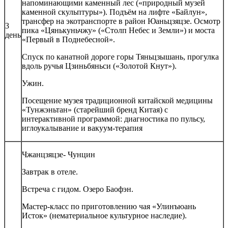
напоминающими каменный лес («природный музей
каменной скульптуры»). Подъём на лифте «Байлун»,
трансфер на экотранспорте в район Юаньцзяцзе. Осмотр
3
пика «Цянькуньчжу» («Столп Небес и Земли») и моста
день
«Первый в Поднебесной».
Спуск по канатной дороге горы Тяньцзышань, прогулка
вдоль ручья Цзиньбяньси («Золотой Кнут»).
Ужин.
Посещение музея традиционной китайской медицины
«Тунжэньтан» (старейший бренд Китая) с
интерактивной программой: диагностика по пульсу,
иглоукалывание и вакуум-терапия
Чжанцзяцзе- Чунцин
Завтрак в отеле.
Встреча с гидом. Озеро Баофэн.
Мастер-класс по приготовлению чая «Улинъюань
Исток» (нематериальное культурное наследие).