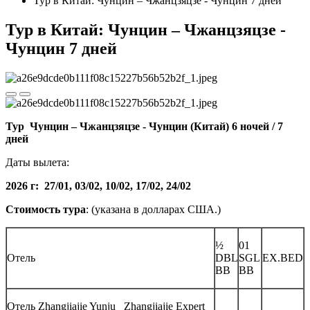
Тур в Китай: Чунцин – Чжанцзяцзе - Чунцин 7 дней
Тур в Китай: Чунцин – Чжанцзяцзе -
Чунцин 7 дней
Т
ур Чунцин – Чжанцзяцзе - Чунцин (Китай) 6 ночей / 7
дней
Даты вылета:
2026 г: 27/01, 03/02, 10/02, 17/02, 24/02
Стоимость тура
: (указана в долларах США.)
½
01
Отель
DBL
SGL
EX.BED
BB
BB
Отель Zhangjiajie Yunju Zhangjiajie Expert