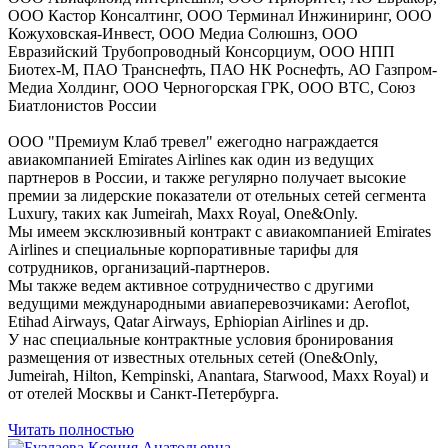
ООО Кастор Консалтинг, ООО Терминал Инжиниринг, ООО
Кожуховская-Инвест, ООО Медиа Солюшнз, ООО
Евразийский Трубопроводный Консорциум, ООО НПП
Биотех-М, ПАО Транснефть, ПАО НК Роснефть, АО Газпром-
Медиа Холдинг, ООО Черногорская ГРК, ООО ВТС, Союз
Биатлонистов России
ООО "Премиум Клаб тревел" ежегодно награждается
авиакомпанией Emirates Airlines как один из ведущих
партнеров в России, и также регулярно получает высокие
премии за лидерские показатели от отельных сетей сегмента
Luxury, таких как Jumeirah, Maxx Royal, One&Only.
Мы имеем эксклюзивный контракт с авиакомпанией Emirates
Airlines и специальные корпоративные тарифы для
сотрудников, организаций-партнеров.
Мы также ведем активное сотрудничество с другими
ведущими международными авиаперевозчиками: Aeroflot,
Etihad Airways, Qatar Airways, Ephiopian Airlines и др.
У нас специальные контрактные условия бронирования
размещения от известных отельных сетей (One&Only,
Jumeirah, Hilton, Kempinski, Anantara, Starwood, Maxx Royal) и
от отелей Москвы и Санкт-Петербурга.
Читать полностью