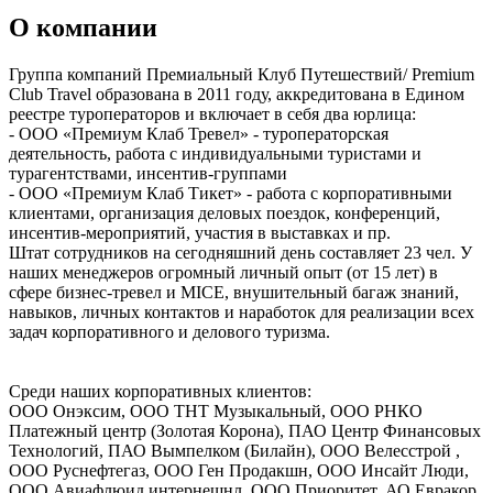
О компании
Группа компаний Премиальный Клуб Путешествий/ Premium
Club Travel образована в 2011 году, аккредитована в Едином
реестре туроператоров и включает в себя два юрлица:
- ООО «Премиум Клаб Тревел» - туроператорская
деятельность, работа с индивидуальными туристами и
турагентствами, инсентив-группами
- ООО «Премиум Клаб Тикет» - работа с корпоративными
клиентами, организация деловых поездок, конференций,
инсентив-мероприятий, участия в выставках и пр.
Штат сотрудников на сегодняшний день составляет 23 чел. У
наших менеджеров огромный личный опыт (от 15 лет) в
сфере бизнес-тревел и MICE, внушительный багаж знаний,
навыков, личных контактов и наработок для реализации всех
задач корпоративного и делового туризма.
Среди наших корпоративных клиентов:
ООО Онэксим, ООО ТНТ Музыкальный, ООО РНКО
Платежный центр (Золотая Корона), ПАО Центр Финансовых
Технологий, ПАО Вымпелком (Билайн), ООО Велесстрой ,
ООО Руснефтегаз, ООО Ген Продакшн, ООО Инсайт Люди,
ООО Авиафлюид интернешнл, ООО Приоритет, АО Евракор,