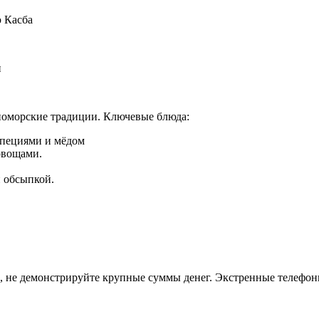
 Касба
и
мноморские традиции. Ключевые блюда:
специями и мёдом
овощами.
й обсыпкой.
ок, не демонстрируйте крупные суммы денег. Экстренные телефо