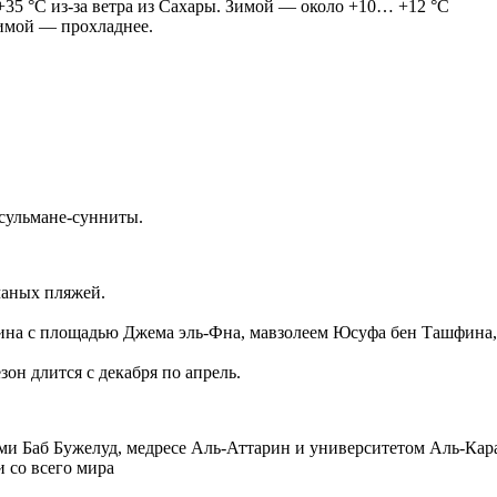
+35 °C из-за ветра из Сахары. Зимой — около +10… +12 °C
зимой — прохладнее.
усульмане-сунниты.
чаных пляжей.
ина с площадью Джема эль-Фна, мавзолеем Юсуфа бен Ташфина,
он длится с декабря по апрель.
ами Баб Бужелуд, медресе Аль-Аттарин и университетом Аль-Кар
 со всего мира