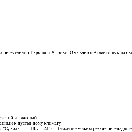
а пересечении Европы и Африки. Омывается Атлантическим оке
мягкий и влажный.
женный к пустынному климату.
32 °C, воды — +18… +23 °C. Зимой возможны резкие перепады т