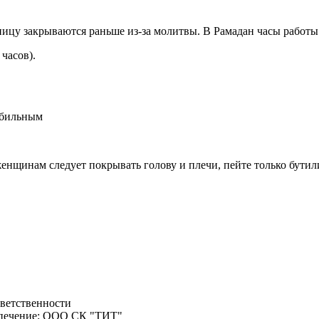
ятницу закрываются раньше из-за молитвы. В Рамадан часы работ
 часов).
табильным
женщинам следует покрывать голову и плечи, пейте только бути
тветственности
спечение: ООО СК "ТИТ"