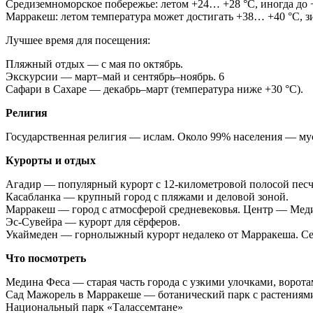
Средиземноморское побережье: летом +24… +28 °C, иногда до 
Марракеш: летом температура может достигать +38… +40 °C, 
Лучшее время для посещения:
Пляжный отдых — с мая по октябрь.
Экскурсии — март–май и сентябрь–ноябрь. 6
Сафари в Сахаре — декабрь–март (температура ниже +30 °C).
Религия
Государственная религия — ислам. Около 99% населения — м
Курорты и отдых
Агадир — популярный курорт с 12-километровой полосой пес
Касабланка — крупный город с пляжами и деловой зоной.
Марракеш — город с атмосферой средневековья. Центр — Мед
Эс-Сувейра — курорт для сёрферов.
Укаймеден — горнолыжный курорт недалеко от Марракеша. Сез
Что посмотреть
Медина Феса — старая часть города с узкими улочками, ворот
Сад Мажорель в Марракеше — ботанический парк с растениями
Национальный парк «Талассемтане»