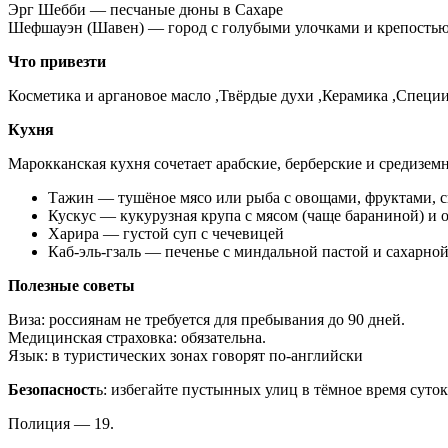
Эрг Шебби — песчаные дюны в Сахаре
Шефшауэн (Шавен) — город с голубыми улочками и крепостью
Что привезти
Косметика и аргановое масло ,Твёрдые духи ,Керамика ,Специ
Кухня
Марокканская кухня сочетает арабские, берберские и средизе
Тажин — тушёное мясо или рыба с овощами, фруктами, 
Кускус — кукурузная крупа с мясом (чаще бараниной) и 
Харира — густой суп с чечевицей
Каб-эль-гзаль — печенье с миндальной пастой и сахарно
Полезные советы
Виза: россиянам не требуется для пребывания до 90 дней.
Медицинская страховка: обязательна.
Язык: в туристических зонах говорят по-английски
Безопасност
ь: избегайте пустынных улиц в тёмное время сут
Полиция — 19.