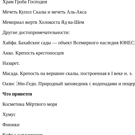
Храм Гроба Господня
Мечеть Купол Скалы и мечеть Аль-Акса
Мемориал жертв Холокоста Яд ва-Шем
Другие достопримечательности:
Хайфа. Бахайские сады — объект Всемирного наследия ЮНЕС
Акко. Крепость крестоносцев
Назарет.
Масада. Крепость на вершине скалы, построенная в I веке н. э.
Оазис Эйн-Геди. Природный заповедник с водопадами и пеще
Что привезти
Косметика Мёртвого моря
Хумус
Финики
Кофе с кардамоном.