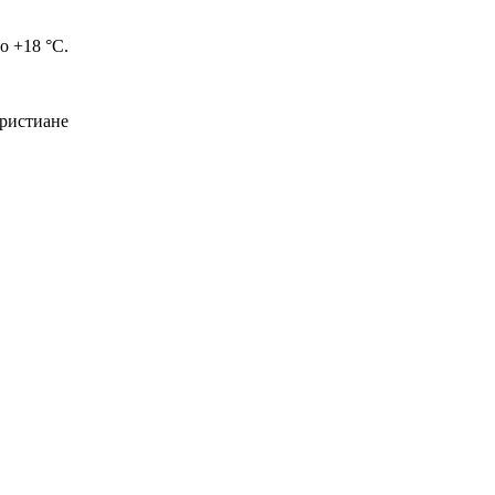
о +18 °C.
христиане