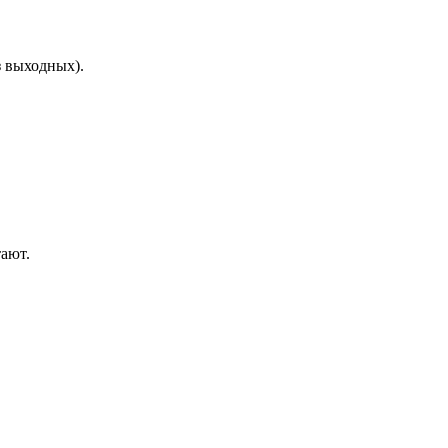
з выходных).
тают.