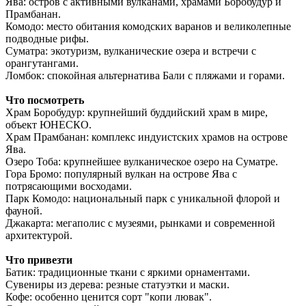
Ява: остров с активными вулканами, храмами Боробудур и
Прамбанан.
Комодо: место обитания комодских варанов и великолепные
подводные рифы.
Суматра: экотуризм, вулканические озера и встречи с
орангутангами.
Ломбок: спокойная альтернатива Бали с пляжами и горами.
Что посмотреть
Храм Боробудур: крупнейший буддийский храм в мире,
объект ЮНЕСКО.
Храм Прамбанан: комплекс индуистских храмов на острове
Ява.
Озеро Тоба: крупнейшее вулканическое озеро на Суматре.
Гора Бромо: популярный вулкан на острове Ява с
потрясающими восходами.
Парк Комодо: национальный парк с уникальной флорой и
фауной.
Джакарта: мегаполис с музеями, рынками и современной
архитектурой.
Что привезти
Батик: традиционные ткани с яркими орнаментами.
Сувениры из дерева: резные статуэтки и маски.
Кофе: особенно ценится сорт "копи лювак".